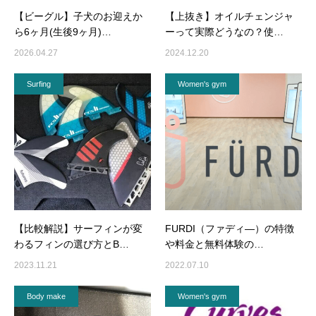
【ビーグル】子犬のお迎えか
【上抜き】オイルチェンジャ
ら6ヶ月(生後9ヶ月)…
ーって実際どうなの？使…
2026.04.27
2024.12.20
Surfing
Women's gym
【比較解説】サーフィンが変
FURDI（ファディ―）の特徴
わるフィンの選び方とB…
や料金と無料体験の…
2023.11.21
2022.07.10
Body make
Women's gym