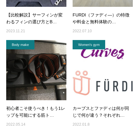
【比較解説】サーフィンが変
FURDI（ファディ―）の特徴
わるフィンの選び方とB…
や料金と無料体験の…
2023.11.21
2022.07.10
Body make
Women's gym
初心者こそ使うべき！もう1レ
カーブスとファディは何が同
ップを可能にする筋ト…
じで何が違う？それぞれ…
2022.05.14
2022.01.8