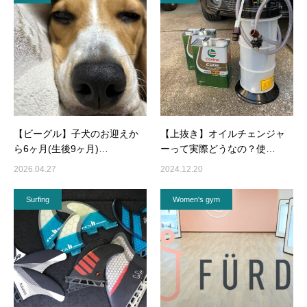
【ビーグル】子犬のお迎えか
【上抜き】オイルチェンジャ
ら6ヶ月(生後9ヶ月)…
ーって実際どうなの？使…
2026.04.27
2024.12.20
Surfing
Women's gym