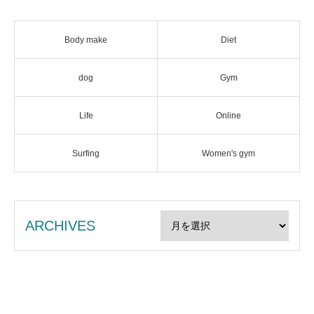
Body make
Diet
dog
Gym
Life
Online
Surfing
Women's gym
ARCHIVES